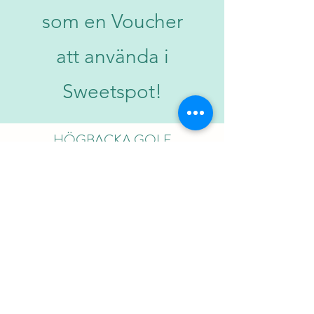
som en Voucher
att använda i
Sweetspot!
HÖGBACKA GOLF
hogbackagolf@gmail.com
0504677117
Nybrännvägen 425
68930 Purmo
©2021 av Högbacka Golf. Skapat med Wix.com